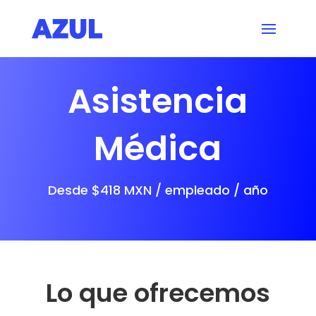
Asistencia
Médica
Desde $418 MXN / empleado / año
Lo que ofrecemos