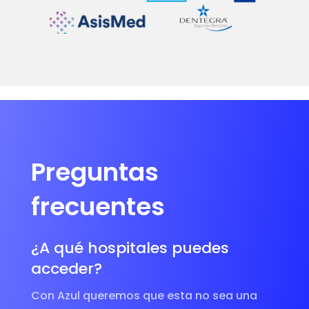
Preguntas
frecuentes
¿A qué hospitales puedes
acceder?
Con Azul queremos que esta no sea una